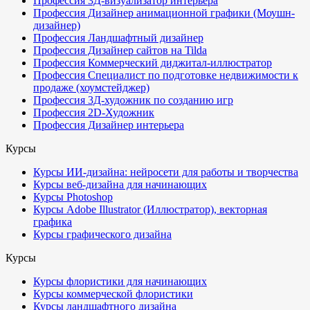
Профессия 3Д-визуализатор интерьера
Профессия Дизайнер анимационной графики (Моушн-
дизайнер)
Профессия Ландшафтный дизайнер
Профессия Дизайнер сайтов на Tilda
Профессия Коммерческий диджитал-иллюстратор
Профессия Специалист по подготовке недвижимости к
продаже (хоумстейджер)
Профессия 3Д-художник по созданию игр
Профессия 2D-Художник
Профессия Дизайнер интерьера
Курсы
Курсы ИИ-дизайна: нейросети для работы и творчества
Курсы веб-дизайна для начинающих
Курсы Photoshop
Курсы Adobe Illustrator (Иллюстратор), векторная
графика
Курсы графического дизайна
Курсы
Курсы флористики для начинающих
Курсы коммерческой флористики
Курсы ландшафтного дизайна