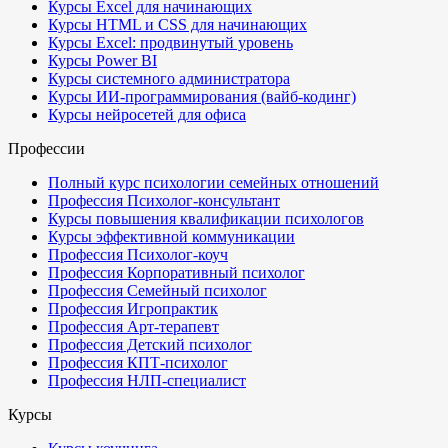
Курсы Excel для начинающих
Курсы HTML и CSS для начинающих
Курсы Excel: продвинутый уровень
Курсы Power BI
Курсы системного администратора
Курсы ИИ-программирования (вайб-кодинг)
Курсы нейросетей для офиса
Профессии
Полный курс психологии семейных отношений
Профессия Психолог-консультант
Курсы повышения квалификации психологов
Курсы эффективной коммуникации
Профессия Психолог-коуч
Профессия Корпоративный психолог
Профессия Семейный психолог
Профессия Игропрактик
Профессия Арт-терапевт
Профессия Детский психолог
Профессия КПТ-психолог
Профессия НЛП-специалист
Курсы